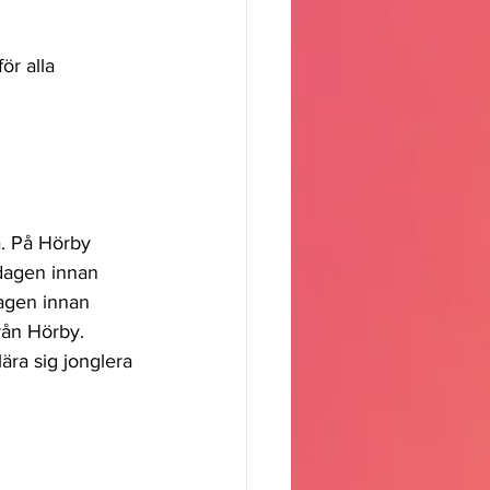
ör alla 
. På Hörby 
dagen innan 
dagen innan 
rån Hörby.
ära sig jonglera 