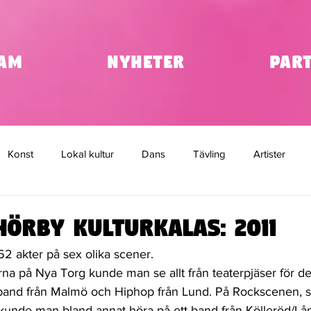
am
Nyheter
Par
Konst
Lokal kultur
Dans
Tävling
Artister
ap
hörby kulturkalas: 2011
62 akter på sex olika scener.
rna på Nya Torg kunde man se allt från teaterpjäser för d
ckband från Malmö och Hiphop från Lund. På Rockscenen,
 kunde man bland annat höra på ett band från Kölleröd/L