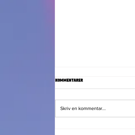
Kommentarer
Skriv en kommentar...
Musikglädje, dans och
gemenskap under Hörby