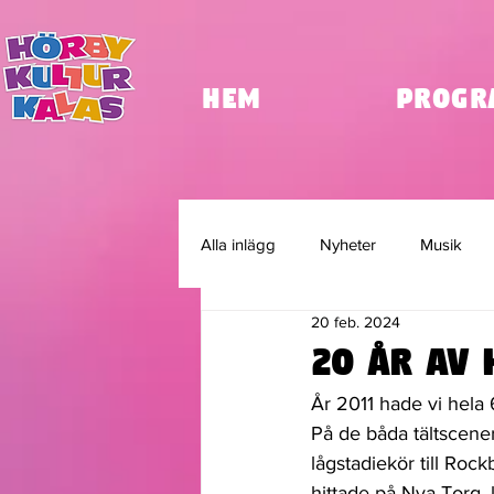
HEM
Progr
Alla inlägg
Nyheter
Musik
20 feb. 2024
Kulturkalasveckan
Partnersk
20 år av 
År 2011 hade vi hela 
På de båda tältscene
lågstadiekör till Ro
hittade på Nya Torg,