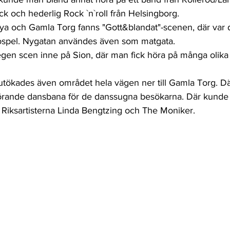
k och hederlig Rock `n`roll från Helsingborg.
a och Gamla Torg fanns "Gott&blandat"-scenen, där var d
gospel. Nygatan användes även som matgata.
 egen scen inne på Sion, där man fick höra på många olika
, utökades även området hela vägen ner till Gamla Torg. D
hörande dansbana för de danssugna besökarna. Där kunde
l Riksartisterna Linda Bengtzing och The Moniker.