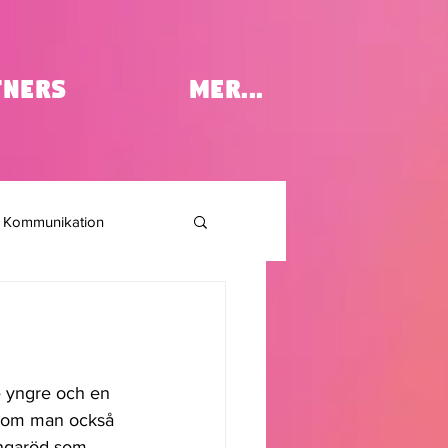
tners
MER...
Kommunikation
e yngre och en 
 som man också 
ångaröd som 