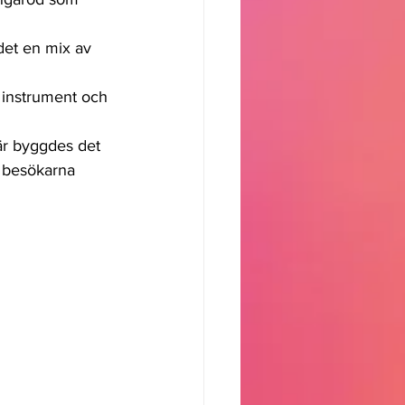
et en mix av 
 instrument och 
är byggdes det 
 besökarna 