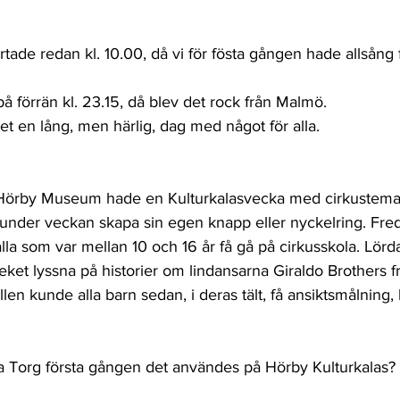
tade redan kl. 10.00, då vi för fösta gången hade allsång f
på förrän kl. 23.15, då blev det rock från Malmö.
et en lång, men härlig, dag med något för alla.
 Hörby Museum hade en Kulturkalasvecka med cirkustema
under veckan skapa sin egen knapp eller nyckelring. Fre
lla som var mellan 10 och 16 år få gå på cirkusskola. Lör
ket lyssna på historier om lindansarna Giraldo Brothers f
en kunde alla barn sedan, i deras tält, få ansiktsmålning, l
 Torg första gången det användes på Hörby Kulturkalas?