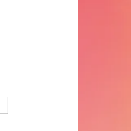
du behöver veta inför
y Kulturkalas 2026