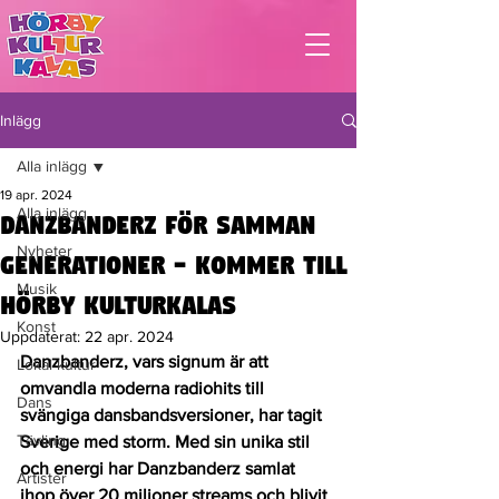
Inlägg
Alla inlägg
19 apr. 2024
Alla inlägg
DANZBANDERZ FÖR SAMMAN
Nyheter
GENERATIONER - KOMMER TILL
Musik
HÖRBY KULTURKALAS
Konst
Uppdaterat:
22 apr. 2024
Danzbanderz,
 vars signum är att 
Lokal kultur
omvandla moderna radiohits till 
Dans
svängiga 
dansbandsversioner,
 har tagit 
Tävling
Sverige med storm. Med sin unika stil 
och energi har 
Danzbanderz
 samlat 
Artister
ihop över 20 miljoner streams och blivit 