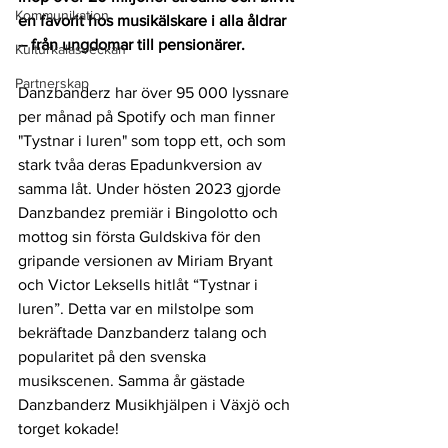
Kommunikation
en favorit hos musikälskare i alla åldrar 
– från ungdomar till pensionärer.
Kulturkalasveckan
Partnerskap
Danzbanderz har över 
95 000 lyssnare 
per månad på Spotify och man finner 
"Tystnar i luren" som topp ett, och som 
stark tvåa 
deras Epadunkversion av 
samma låt. Under 
hösten 2023 gjorde 
Danzbandez premiär i Bingolotto och 
mottog sin första Guldskiva för den 
gripande versionen av Miriam Bryant 
och Victor Leksells hitlåt “Tystnar i 
luren”. Detta var en milstolpe som 
bekräftade Danzbanderz talang och 
popularitet på den svenska 
musikscenen. Samma år gästade 
Danzbanderz Musikhjälpen i Växjö och 
torget kokade!