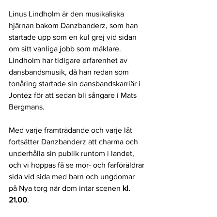
Linus Lindholm är den musikaliska 
hjärnan bakom Danzbanderz, som han 
startade upp som en kul grej vid sidan 
om sitt vanliga jobb som mäklare. 
Lindholm har tidigare erfarenhet av 
dansbandsmusik, då han redan som 
tonåring startade sin dansbandskarriär i 
Jontez för att sedan bli sångare i Mats 
Bergmans. 
Med
 varje framträdande och varje låt 
fortsätter Danzbanderz att charma och 
underhålla sin publik runtom i landet, 
och v
i hoppas få se mor- och farföräldrar 
sida vid sida med barn och ungdomar 
på Nya torg när dom 
intar scenen
 kl. 
21.00
.