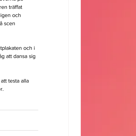
en träffat 
 igen och 
å scen 
tplakaten och i 
g att dansa sig 
tt testa alla 
r.