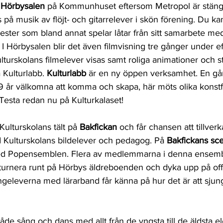
 
Hörbysalen
 på Kommunhuset eftersom Metropol är stängt
 på musik av flöjt- och gitarrelever i skön förening. Du ka
kester som bland annat spelar låtar från sitt samarbete m
I Hörbysalen blir det även filmvisning tre gånger under 
Kulturskolans filmelever visas samt roliga animationer och 
a Kulturlabb. 
Kulturlabb
 är en ny öppen verksamhet. En g
 19 år välkomna att komma och skapa, här möts olika konst
 Testa redan nu på Kulturkalaset! 
 Kulturskolans tält på 
Bakfickan
 och får chansen att tillver
 Kulturskolans bildelever och pedagog. På 
Bakfickans sc
med Popensemblen. Flera av medlemmarna i denna ensem
urnera runt på Hörbys äldreboenden och dyka upp på offen
ångeleverna med lärarband får känna på hur det är att sjun
 både sång och dans med allt från de yngsta till de äldsta e