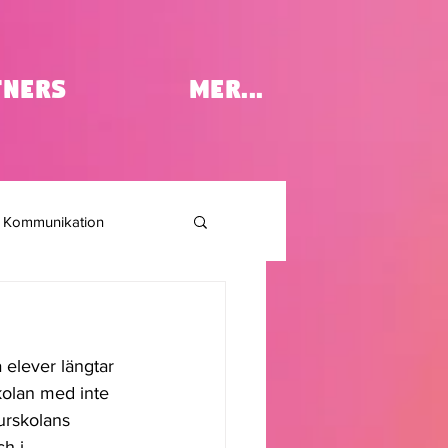
tners
MER...
Kommunikation
 elever längtar 
skolan med inte 
urskolans 
h i 