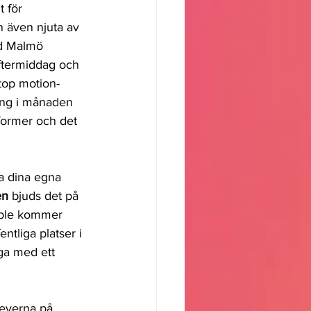
 för 
n även njuta av 
ed Malmö 
eftermiddag och 
stop motion-
ång i månaden 
former och det 
ka dina egna 
en
 bjuds det på 
ble kommer 
tliga platser i 
ga med ett 
leverna på 