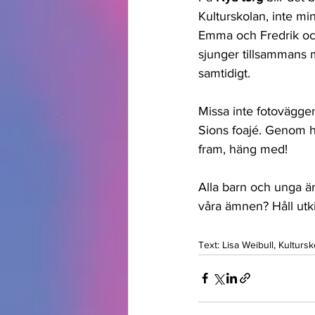
Kulturskolan, inte min
Emma och Fredrik och
sjunger tillsammans 
samtidigt. 
Missa inte fotovägge
Sions foajé. Genom h
fram, häng med!
Alla barn och unga är
våra ämnen? Håll utk
Text: Lisa Weibull, Kultu