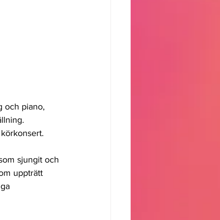
g och piano, 
llning. 
 körkonsert.  
som sjungit och 
om uppträtt 
iga 