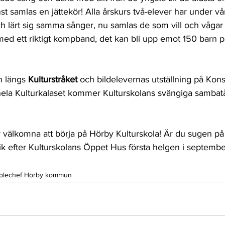
st samlas en jättekör! Alla årskurs två-elever har under vår
 lärt sig samma sånger, nu samlas de som vill och vågar
med ett riktigt kompband, det kan bli upp emot 150 barn p
n längs 
Kulturstråket
 och bildelevernas utställning på Kons
ela Kulturkalaset kommer Kulturskolans svängiga sambatå
 välkomna att börja på Hörby Kulturskola! Är du sugen på a
ik efter Kulturskolans Öppet Hus första helgen i septembe
rskolechef Hörby kommun