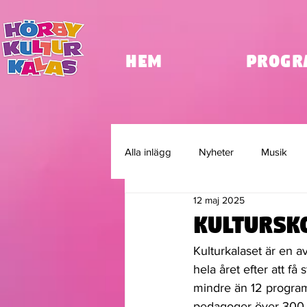
HEM
Progr
Alla inlägg
Nyheter
Musik
12 maj 2025
Kulturkalasveckan
Partnersk
Kultursk
Kulturkalaset är en a
hela året efter att få
mindre än 12 programp
pedagoger över 300 