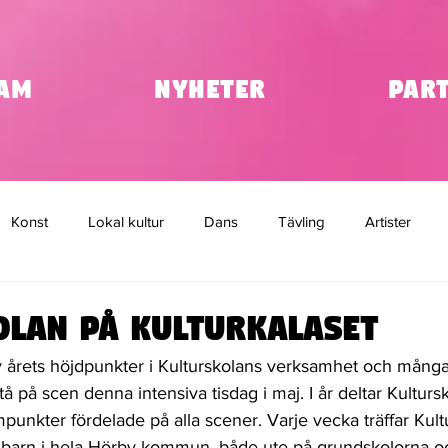
am
Nyheter
Par
Konst
Lokal kultur
Dans
Tävling
Artister
ap
olan på Kulturkalaset
v årets höjdpunkter i Kulturskolans verksamhet och många
 stå på scen denna intensiva tisdag i maj. I år deltar Kultur
unkter fördelade på alla scener. Varje vecka träffar Kult
barn i hela Hörby kommun, både ute på grundskolorna oc