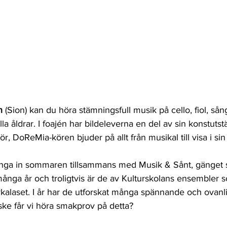
n
 (Sion) kan du höra stämningsfull musik på cello, fiol, sån
lla åldrar. I foajén har bildeleverna en del av sin konstutstä
, DoReMia-kören bjuder på allt från musikal till visa i sin
unga in sommaren tillsammans med Musik & Sånt, gänget 
många år och troligtvis är de av Kulturskolans ensembler s
rkalaset. I år har de utforskat många spännande och ovanl
ske får vi höra smakprov på detta?