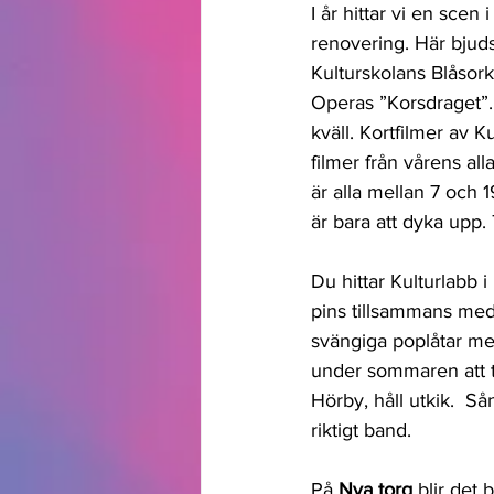
I år hittar vi en scen i
renovering. Här bjuds
Kulturskolans Blåsor
Operas ”Korsdraget”. 
kväll. Kortfilmer av 
filmer från vårens all
är alla mellan 7 och
är bara att dyka upp.
Du hittar Kulturlabb i
pins tillsammans med
svängiga poplåtar 
under sommaren att t
Hörby, håll utkik.  S
riktigt band. 
På 
Nya torg
 blir det