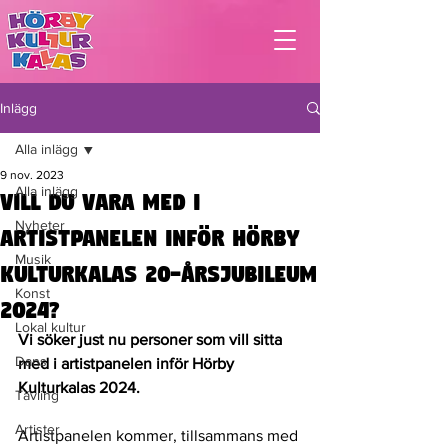
Inlägg
Alla inlägg
9 nov. 2023
Alla inlägg
Vill du vara med i
Nyheter
artistpanelen inför Hörby
Musik
Kulturkalas 20-årsjubileum
Konst
2024?
Lokal kultur
Vi söker just nu personer som vill sitta 
Dans
med i artistpanelen inför Hörby 
Kulturkalas 2024.
Tävling
Artister
Artistpanelen kommer, tillsammans med 