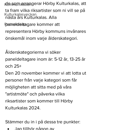
de som arrangerar Hörby Kulturkalas, att 
Kommunikation
ta fram vilka riksartister som ni vill se på 
Kulturkalasveckan
nästa års Kulturkalas. Alla 
Partnerskap
paneldeltagare kommer att 
representera Hörby kommuns invånares 
önskemål inom varje ålderskategori.
Ålderskategorierna vi söker 
paneldeltagare inom är: 5-12 år, 13-25 år 
och 25+
Den 20 november kommer vi att lotta ut 
personer från varje kategori som får 
möjligheten att sitta med på våra 
"artistmöte" och påverka vilka 
riksartister som kommer till Hörby 
Kulturkalas 2024.
Stämmer du in i på dessa tre punkter:
Jag tillhör någon av 