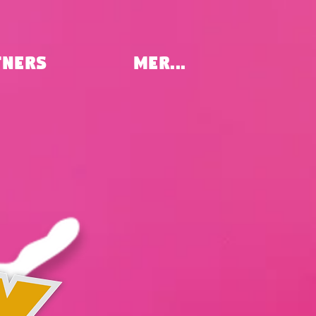
tners
MER...