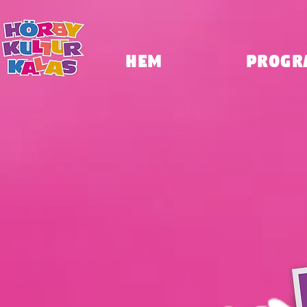
HEM
Progr