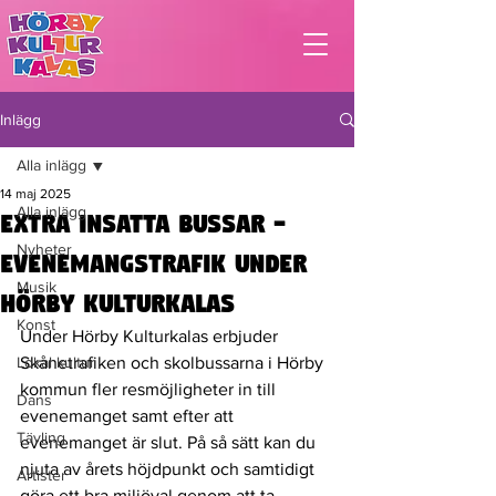
Inlägg
Alla inlägg
14 maj 2025
Alla inlägg
EXTRA INSATTA BUSSAR -
Nyheter
Evenemangstrafik under
Musik
Hörby Kulturkalas
Konst
Under Hörby Kulturkalas erbjuder 
Lokal kultur
Skånetrafiken och skolbussarna i Hörby 
kommun fler resmöjligheter in till 
Dans
evenemanget samt efter att 
Tävling
evenemanget är slut. På så sätt kan du 
njuta av årets höjdpunkt och samtidigt 
Artister
göra ett bra miljöval genom att ta 