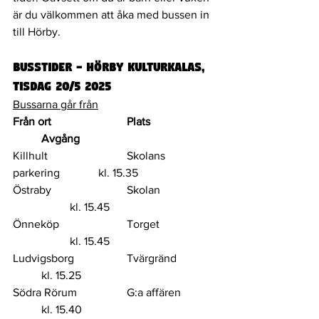
är du välkommen att åka med bussen in 
till Hörby. 
Busstider - hörby kulturkalas, 
tisdag 20/5 2025	
Bussarna går från
Från ort			Plats			
	Avgång	
Killhult			Skolans 
parkering		kl. 15.35	
Östraby 			Skolan		
		kl. 15.45	
Önneköp			Torget		
		kl. 15.45	
Ludvigsborg 		Tvärgränd		
	kl. 15.25	
Södra Rörum 		G:a affären		
	kl. 15.40	