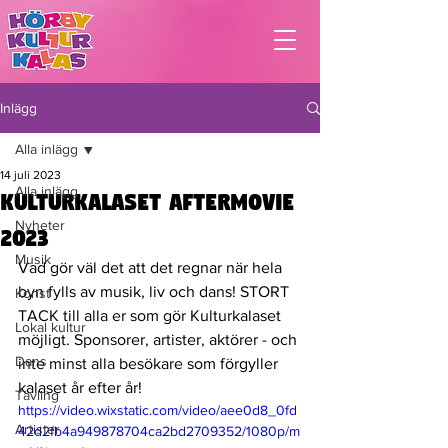
Inlägg
Alla inlägg
14 juli 2023
Alla inlägg
Kulturkalaset Aftermovie
Nyheter
2023
Musik
Vad gör väl det att det regnar när hela 
byn fylls av musik, liv och dans! STORT 
Konst
TACK till alla er som gör Kulturkalaset 
Lokal kultur
möjligt. Sponsorer, artister, aktörer - och 
Dans
inte minst alla besökare som förgyller 
kalaset år efter år! 
Tävling
https://video.wixstatic.com/video/aee0d8_0fd
Artister
42d2fb4a949878704ca2bd2709352/1080p/m