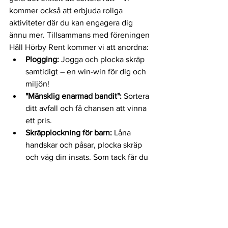
kommer också att erbjuda roliga 
aktiviteter där du kan engagera dig 
ännu mer. Tillsammans med föreningen 
Håll Hörby Rent kommer vi att anordna:
Plogging:
 Jogga och plocka skräp 
samtidigt – en win-win för dig och 
miljön!
"Mänsklig enarmad bandit":
 Sortera 
ditt avfall och få chansen att vinna 
ett pris.
Skräpplockning för barn:
 Låna 
handskar och påsar, plocka skräp 
och väg din insats. Som tack får du 
snurra på ett hjul och vinna något 
gott!
Hörby Kulturkalas är mer än ett 
evenemang – det är en möjlighet att 