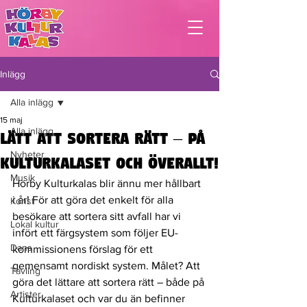
Inlägg
Alla inlägg
15 maj
Alla inlägg
Lätt att sortera rätt – på
Nyheter
Kulturkalaset och överallt!
Musik
Hörby Kulturkalas blir ännu mer hållbart 
i år! För att göra det enkelt för alla 
Konst
besökare att sortera sitt avfall har vi 
Lokal kultur
infört ett färgsystem som följer EU-
Dans
kommissionens förslag för ett 
gemensamt nordiskt system. Målet? Att 
Tävling
göra det lättare att sortera rätt – både på 
Artister
Kulturkalaset och var du än befinner 